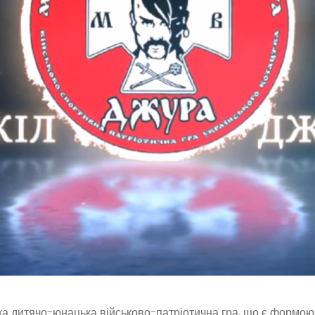
а дитячо-юнацька військово-патріотична гра, що є формою