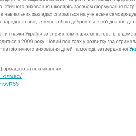
но-етичного виховання школярів, засобом формування патріо
и в навчальних закладах спирається на учнівське самовряду
о народного віче, і являє собою добровільне об’єднання діт
ти і науки України за сприянням інших міністерств, відомст
диться з 2009 року. Новий поштовх у розвитку гра отримала
-патріотичного виховання дітей та молоді, затвердженої
Ук
нформацією за покликанням:
l-dzhura/
npv1786