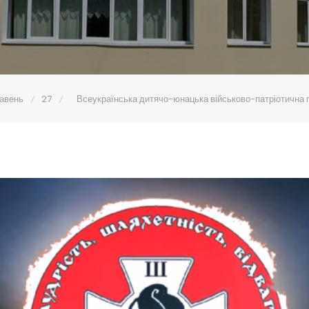
авень
27
Всеукраїнська дитячо-юнацька військово-патріотична г