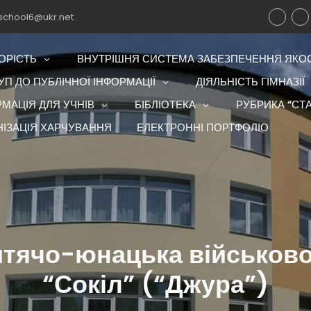
school6@ukr.net
ОРІСТЬ
ВНУТРІШНЯ СИСТЕМА ЗАБЕЗПЕЧЕННЯ ЯКОСТ
П ДО ПУБЛІЧНОЇ ІНФОРМАЦІЇ
ДІЯЛЬНІСТЬ ГІМНАЗІЇ
РМАЦІЯ ДЛЯ УЧНІВ
БІБЛІОТЕКА
РУБРИКА “СТА
НІЗАЦІЯ ХАРЧУВАННЯ
ЕЛЕКТРОННІ ПОРТФОЛІО
итячо-юнацька військово
“Сокіл” (“Джура”)