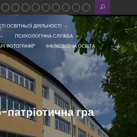
І ОСВІТНЬОЇ ДІЯЛЬНОСТІ
ПСИХОЛОГІЧНА СЛУЖБА
РІ ФОТОГРАФІЇ”
ІНКЛЮЗИВНА ОСВІТА
-патріотична гра