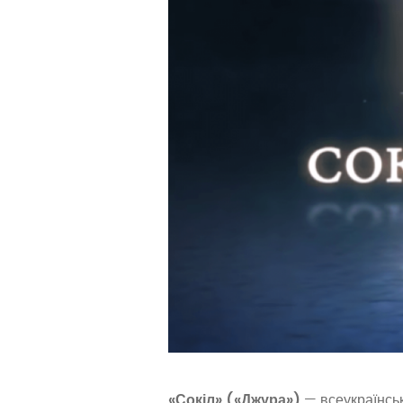
«Сокіл» («Джура»)
— всеукраїнськ