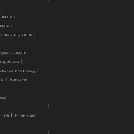
і
освіти
світи
 обслуговування
бувачів освіти
 потребами
ь вакантних посад
ти.
Контакти
еми
півлі
Річний звіт