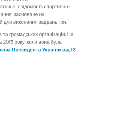
тичної свідомості, спортивно-
вання, засноване на
ей для виконання завдань гри.
в та громадських організацій. На
 2015 року, коли вона була
азом Президента України від 13