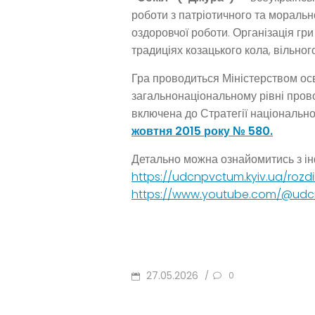
роботи з патріотичного та мораль
оздоровчої роботи. Організація гр
традиціях козацького кола, вільног
Гра проводиться Міністерством осві
загальнонаціональному рівні прово
включена до Стратегії національно
жовтня 2015 року № 580.
Детально можна ознайомитись з і
https://udcnpvctum.kyiv.ua/rozdi
https://www.youtube.com/@udc
POSTED
27.05.2026
/
0
ON