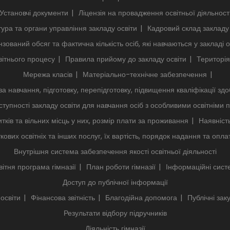
Установчі документи
Ліцензія на провадження освітньої діяльност
тура та органи управління закладу освіти
Кадровий склад закладу 
нзований обсяг та фактична кількість осіб, які навчаються у закладі о
ітнього процесу
Правила прийому до закладу освіти
Територія
Мережа класів
Матеріально-технічне забезпечення
за навчання, підготовку, перепідготовку, підвищення кваліфікації здо
тупності закладу освіти для навчання осіб з особливими освітніми
тків та вільних місць у них, розмір плати за проживання
Наявніст
кових освітніх та інших послуг, їх вартість, порядок надання та опла
Внутрішня система забезпечення якості освітньої діяльності
ітня програма гімназії
План роботи гімназії
Інформаційні сист
Доступ до публічної інформації
 освіти
Фінансова звітність
Благодійна допомога
Публічні заку
Результати відбору підручників
Діяльність гімназії