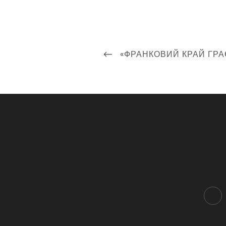
Навігація
PREVIOUS
«ФРАНКОВИЙ КРАЙ ГРА
записів
POST