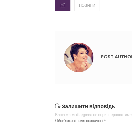
CATEGORIES
НОВИНИ
POST AUTHO
Залишити відповідь
Ваша e-mail адреса не оприлюднюватиме
Обов’язкові поля позначені
*