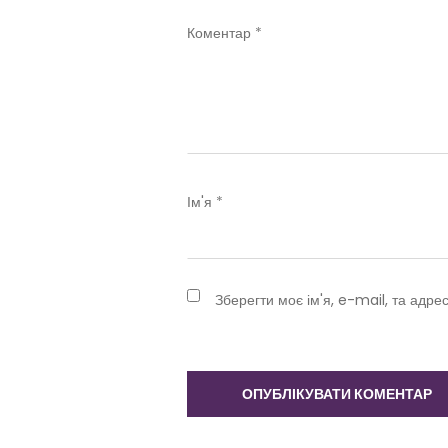
Коментар
*
Ім'я
*
Зберегти моє ім'я, e-mail, та адре