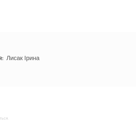
Лисак Ірина
R:
ться.