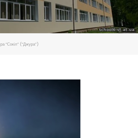
ра “Сокіл” (“Джура”)