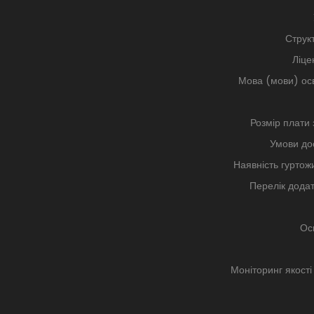
Струк
Ліце
Мова (мови) осв
Розмір плати 
Умови дос
Наявність гуртожи
Перелік додат
Осв
Моніторинг якості