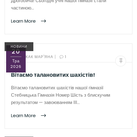
Дрогобича! Сьогодні учні нашої гімназії стали
частиною…
Learn More
НОВИНИ
20
|
BY:
РОЖАК МАР'ЯНА
1
Тра
2026
Вітаємо талановитих шахістів!
Вітаємо талановитих шахістів нашої гімназії
Стебницька Гімназія Номер Шість з блискучим
результатом — завоюванням ІІІ…
Learn More