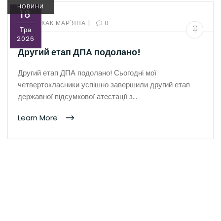
НОВИНИ
18
|
BY:
РОЖАК МАР'ЯНА
0
Тра
2026
Другий етап ДПА подолано!
Другий етап ДПА подолано! Сьогодні мої
четвертокласники успішно завершили другий етап
державної підсумкової атестації з…
Learn More