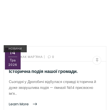
НОВИНИ
14
|
BY:
РОЖАК МАР'ЯНА
0
Тра
2026
Історична подія нашої громади.
Сьогодні у Дрогобичі відбулася справді історична й
дуже зворушлива подія — гімназії №14 присвоєно
ім’я…
Learn More