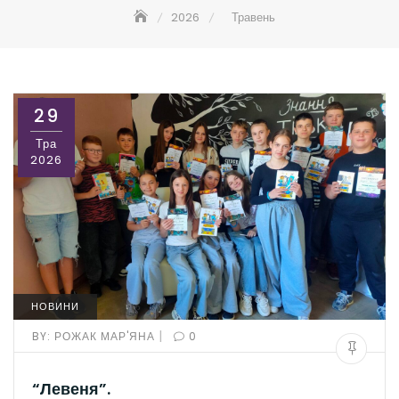
2026
Травень
29
Тра
2026
НОВИНИ
|
BY:
РОЖАК МАР'ЯНА
0
“Левеня”.