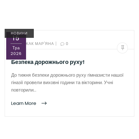
НОВИНИ
15
|
BY:
РОЖАК МАР'ЯНА
0
Тра
2026
Безпека дорожнього руху!
До тижня безпеки дорожнього руху гімназисти нашої
гіназії провели виховні години та вікторини. Учні
повторили…
Learn More