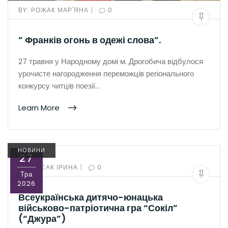
|
BY:
РОЖАК МАР'ЯНА
0
” Франків огонь в одежі слова”.
27 травня у Народному домі м. Дрогобича відбулося
урочисте нагородження переможців регіонального
конкурсу читців поезії…
Learn More
НОВИНИ
27
|
BY:
ЛИСАК ІРИНА
0
Тра
2026
Всеукраїнська дитячо-юнацька
військово-патріотична гра “Сокіл”
(“Джура”)