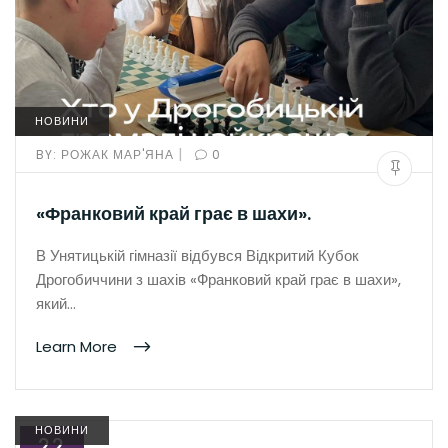
НОВИНИ
|
BY:
РОЖАК МАР'ЯНА
0
«Франковий край грає в шахи».
В Унятицькій гімназії відбувся Відкритий Кубок
Дрогобиччини з шахів «Франковий край грає в шахи»,
який…
Learn More
НОВИНИ
22