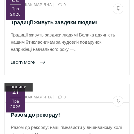
|
BY:
РОЖАК МАР'ЯНА
0
Тра
2026
Традиції живуть завдяки людям!
Традиції живуть завдяки людям! Велика вдячність
нашим 9тикласникам за чудовий подарунок
наприкінці навчального року —…
Learn More
НОВИНИ
21
|
BY:
РОЖАК МАР'ЯНА
0
Тра
2026
Разом до рекорду!
Разом до рекорду: наші гімназисти у вишиваному колі