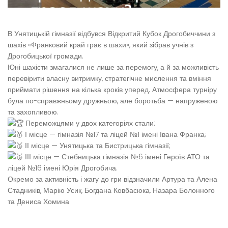
В Унятицькій гімназії відбувся Відкритий Кубок Дрогобиччини з
шахів «Франковий край грає в шахи», який зібрав учнів з
Дрогобицької громади.
Юні шахісти змагалися не лише за перемогу, а й за можливість
перевірити власну витримку, стратегічне мислення та вміння
приймати рішення на кілька кроків уперед. Атмосфера турніру
була по-справжньому дружньою, але боротьба — напруженою
та захопливою.
Переможцями у двох категоріях стали:
І місце — гімназія №17 та ліцей №1 імені Івана Франка;
ІІ місце — Унятицька та Бистрицька гімназії;
ІІІ місце — Стебницька гімназія №6 імені Героїв АТО та
ліцей №16 імені Юрія Дрогобича.
Окремо за активність і жагу до гри відзначили Артура та Алена
Стадників, Марію Усик, Богдана Ковбасюка, Назара Болонного
та Дениса Хомина.