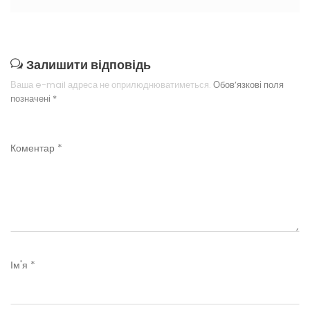
Залишити відповідь
Ваша e-mail адреса не оприлюднюватиметься.
Обов’язкові поля
позначені
*
Коментар
*
Ім'я
*