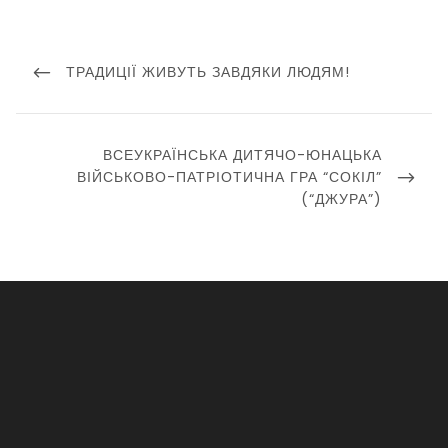
Навігація
записів
PREVIOUS
ТРАДИЦІЇ ЖИВУТЬ ЗАВДЯКИ ЛЮДЯМ!
POST
NEXT
ВСЕУКРАЇНСЬКА ДИТЯЧО-ЮНАЦЬКА
POST
ВІЙСЬКОВО-ПАТРІОТИЧНА ГРА “СОКІЛ”
(“ДЖУРА”)