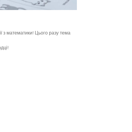
ї з математики! Цього разу тема
дці!