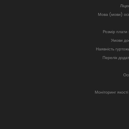
Ліце
Мова (мови) осв
Розмір плати 
Умови дос
Наявність гуртожи
Перелік додат
Осв
Моніторинг якості