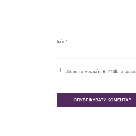
Ім'я
*
Зберегти моє ім'я, e-mail, та адре