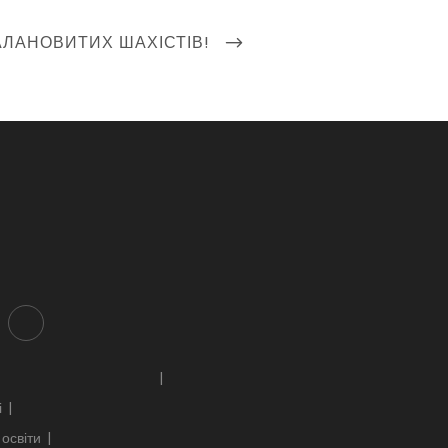
АЛАНОВИТИХ ШАХІСТІВ!
і
освіти