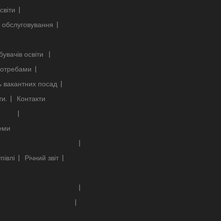
світи
 обслуговування
бувачів освіти
 потребами
ь вакантних посад
ти.
Контакти
еми
півлі
Річний звіт