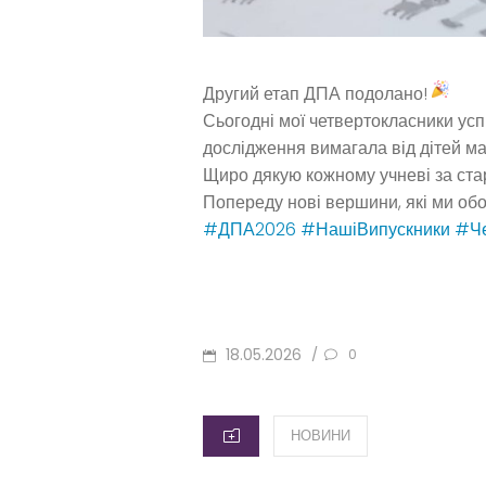
Другий етап ДПА подолано!
Сьогодні мої четвертокласники усп
дослідження вимагала від дітей мак
Щиро дякую кожному учневі за стар
Попереду нові вершини, які ми об
#ДПА2026
#НашіВипускники
#Че
POSTED
18.05.2026
/
0
ON
CATEGORIES
НОВИНИ