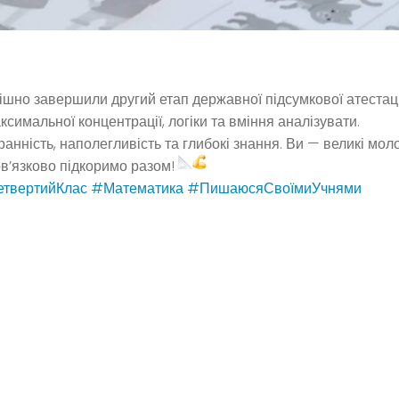
ішно завершили другий етап державної підсумкової атестаці
симальної концентрації, логіки та вміння аналізувати.
анність, наполегливість та глибокі знання. Ви — великі моло
ов’язково підкоримо разом!
твертийКлас
#Математика
#ПишаюсяСвоїмиУчнями