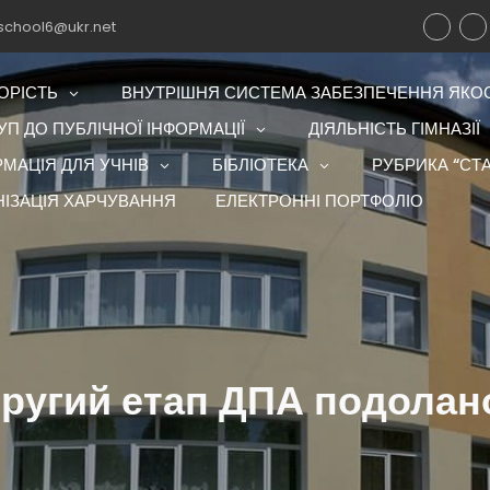
school6@ukr.net
ОРІСТЬ
ВНУТРІШНЯ СИСТЕМА ЗАБЕЗПЕЧЕННЯ ЯКОСТ
П ДО ПУБЛІЧНОЇ ІНФОРМАЦІЇ
ДІЯЛЬНІСТЬ ГІМНАЗІЇ
РМАЦІЯ ДЛЯ УЧНІВ
БІБЛІОТЕКА
РУБРИКА “СТА
НІЗАЦІЯ ХАРЧУВАННЯ
ЕЛЕКТРОННІ ПОРТФОЛІО
ругий етап ДПА подолан