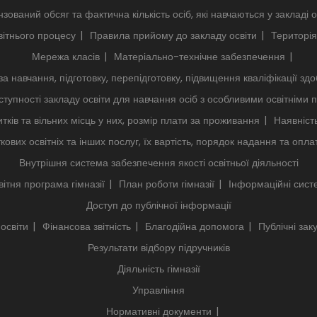
нзований обсяг та фактична кількість осіб, які навчаються у закладі о
ітнього процесу
Правила прийому до закладу освіти
Територія
Мережа класів
Матеріально-технічне забезпечення
за навчання, підготовку, перепідготовку, підвищення кваліфікації здо
тупності закладу освіти для навчання осіб з особливими освітніми
тків та вільних місць у них, розмір плати за проживання
Наявніст
кових освітніх та інших послуг, їх вартість, порядок надання та опла
Внутрішня система забезпечення якості освітньої діяльності
ітня програма гімназії
План роботи гімназії
Інформаційні сист
Доступ до публічної інформації
 освіти
Фінансова звітність
Благодійна допомога
Публічні заку
Результати відбору підручників
Діяльність гімназії
Управління
Нормативні документи