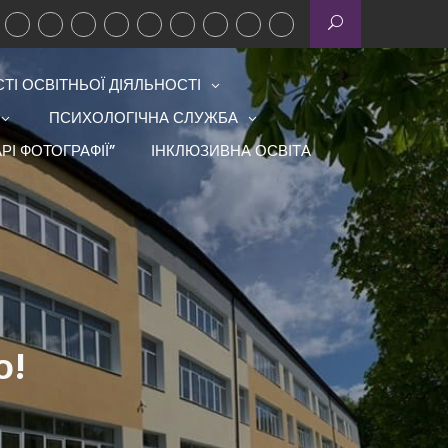
І ОСВІТНЬОЇ ДІЯЛЬНОСТІ
ПСИХОЛОГІЧНА СЛУЖБА
РІ ФОТОГРАФІЇ”
ІНКЛЮЗИВНА ОСВІТА
о!