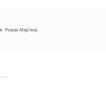
Рожак Мар'яна
R:
ться.