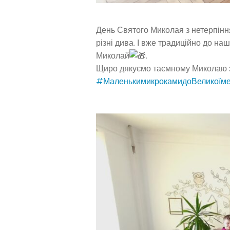
День Святого Миколая з нетерпінням
різні дива. І вже традиційно до на
Миколай
.
Щиро дякуємо таємному Миколаю з
#МаленькимикрокамидоВеликоїме