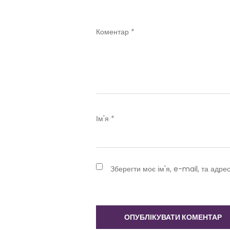
Коментар
*
Ім'я
*
Зберегти моє ім'я, e-mail, та адре