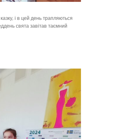
 казку, і в цей день трапляються
еддень свята завітав таємний