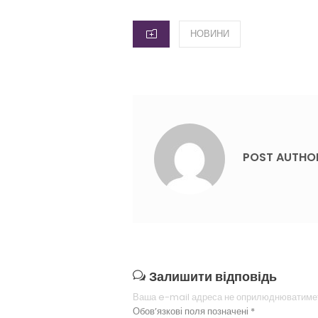
ON
CATEGORIES
НОВИНИ
POST AUTHO
Залишити відповідь
Ваша e-mail адреса не оприлюднюватиме
Обов’язкові поля позначені
*