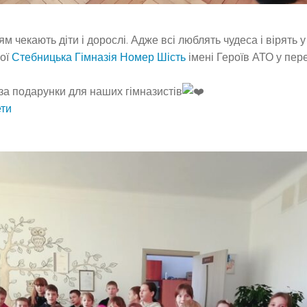
 чекають діти і дорослі. Адже всі люблять чудеса і вірять у
шої
Стебницька Гімназія Номер Шість
імені Героїв АТО у пер
а подарунки для наших гімназистів
ти