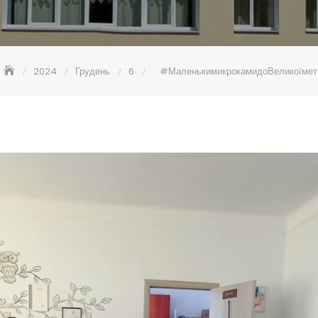
2024
Грудень
6
#МаленькимикрокамидоВеликоїмет