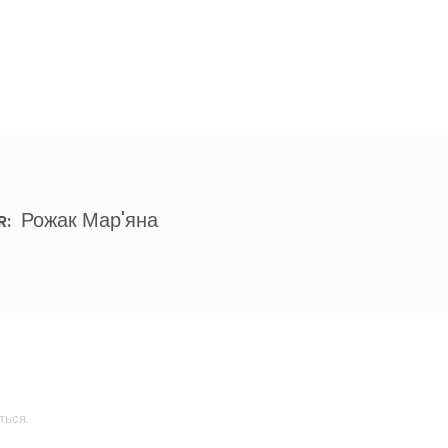
Рожак Мар'яна
R:
ться.