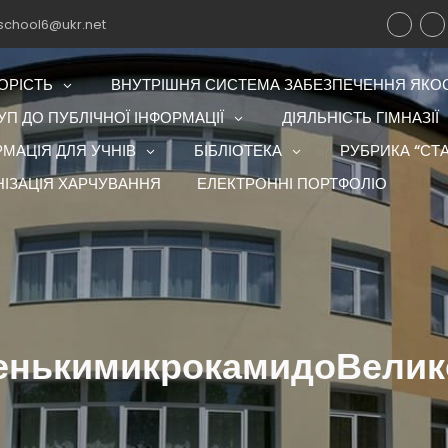
school6@ukr.net
ОРІСТЬ
ВНУТРІШНЯ СИСТЕМА ЗАБЕЗПЕЧЕННЯ ЯКОСТ
П ДО ПУБЛІЧНОЇ ІНФОРМАЦІЇ
ДІЯЛЬНІСТЬ ГІМНАЗІЇ
РМАЦІЯ ДЛЯ УЧНІВ
БІБЛІОТЕКА
РУБРИКА “СТА
НІЗАЦІЯ ХАРЧУВАННЯ
ЕЛЕКТРОННІ ПОРТФОЛІО
нькимикрокамидоВелик