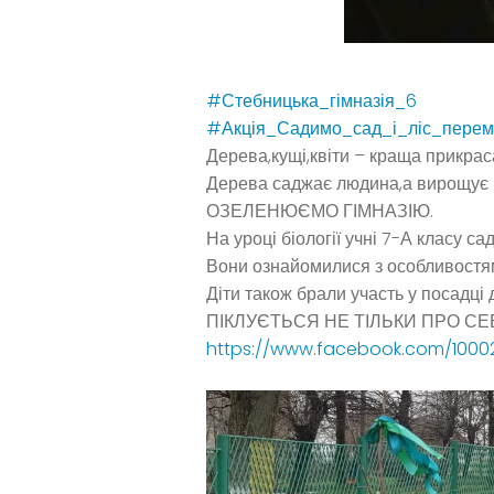
#Стебницька_гімназія_6
#Акція_Садимо_сад_і_ліс_перем
Дерева,кущі,квіти – краща прикраса
Дерева саджає людина,а вирощує 
ОЗЕЛЕНЮЄМО ГІМНАЗІЮ.
На уроці біології учні 7-А класу са
Вони ознайомилися з особливостя
Діти також брали участь у посадц
ПІКЛУЄТЬСЯ НЕ ТІЛЬКИ ПРО СЕ
https://www.facebook.com/10002