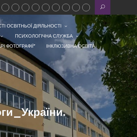
І ОСВІТНЬОЇ ДІЯЛЬНОСТІ
ПСИХОЛОГІЧНА СЛУЖБА
РІ ФОТОГРАФІЇ”
ІНКЛЮЗИВНА ОСВІТА
ги_України.