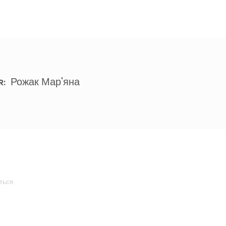
Рожак Мар'яна
R:
ться.