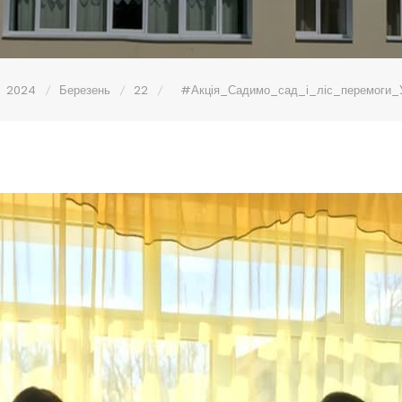
2024
Березень
22
#Акція_Садимо_сад_і_ліс_перемоги_У