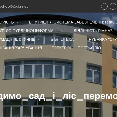
school6@ukr.net
ОРІСТЬ
ВНУТРІШНЯ СИСТЕМА ЗАБЕЗПЕЧЕННЯ ЯКОСТ
П ДО ПУБЛІЧНОЇ ІНФОРМАЦІЇ
ДІЯЛЬНІСТЬ ГІМНАЗІЇ
РМАЦІЯ ДЛЯ УЧНІВ
БІБЛІОТЕКА
РУБРИКА “СТА
НІЗАЦІЯ ХАРЧУВАННЯ
ЕЛЕКТРОННІ ПОРТФОЛІО
имо_сад_і_ліс_перемо