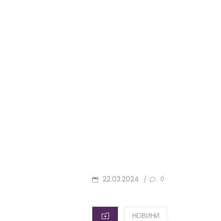
POSTED
22.03.2024
/
0
ON
CATEGORIES
НОВИНИ