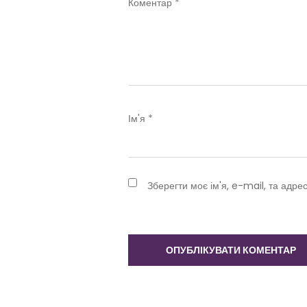
Коментар
*
Ім'я
*
Зберегти моє ім'я, e-mail, та адре