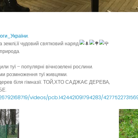
оги_України
.
 землі,її чудовий святковий наряд.
природа.
дили туї – популярні вічнозелені рослини.
ми розмноження туї живцями.
і дерев біля гімназії. ТОЙ,ХТО САДЖАЄ ДЕРЕВА,
БЕ.
6792168719/videos/pcb.1424421091794283/4277522731569