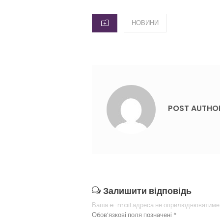
CATEGORIES
НОВИНИ
POST AUTHO
Залишити відповідь
Ваша e-mail адреса не оприлюднюватиме
Обов’язкові поля позначені
*