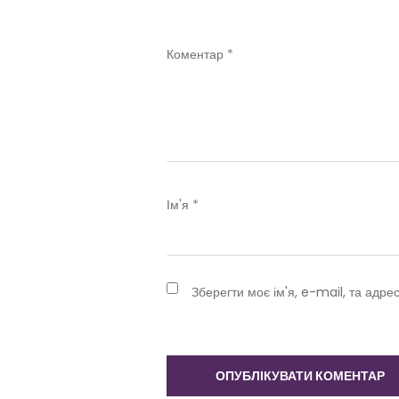
Коментар
*
Ім'я
*
Зберегти моє ім'я, e-mail, та адре