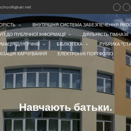
school6@ukr.net
ОРІСТЬ
ВНУТРІШНЯ СИСТЕМА ЗАБЕЗПЕЧЕННЯ ЯКОСТ
П ДО ПУБЛІЧНОЇ ІНФОРМАЦІЇ
ДІЯЛЬНІСТЬ ГІМНАЗІЇ
РМАЦІЯ ДЛЯ УЧНІВ
БІБЛІОТЕКА
РУБРИКА “СТА
НІЗАЦІЯ ХАРЧУВАННЯ
ЕЛЕКТРОННІ ПОРТФОЛІО
Навчають батьки.