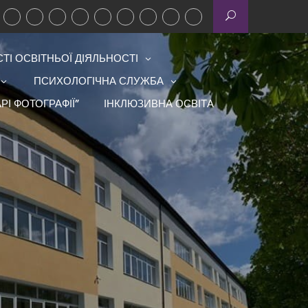
І ОСВІТНЬОЇ ДІЯЛЬНОСТІ
ПСИХОЛОГІЧНА СЛУЖБА
РІ ФОТОГРАФІЇ”
ІНКЛЮЗИВНА ОСВІТА