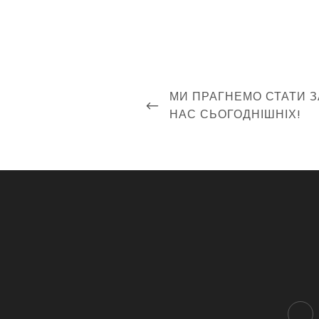
Навігація
PREVIOUS
МИ ПРАГНЕМО СТАТИ 
записів
POST
НАС СЬОГОДНІШНІХ!