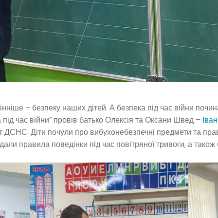
ніше – безпеку наших дітей. А безпека під час війни почина
ка під час війни” провів батько Олексія та Оксани Швед –
Іван
т ДСНС. Діти почули про вибухонебезпечні предмети та пра
али правила поведінки під час повітряної тривоги, а також 