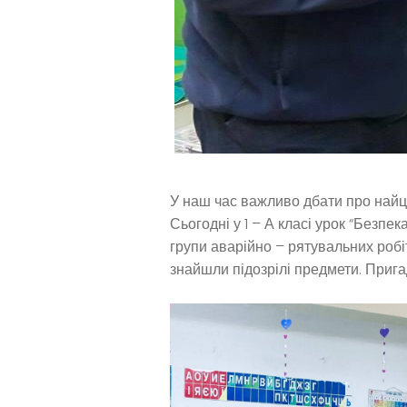
У наш час важливо дбати про найцін
Сьогодні у 1 – А класі урок “Безпе
групи аварійно – рятувальних робі
знайшли підозрілі предмети. Пригад