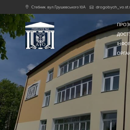
Skip
Стебник. вул.Грушевського 10А
drogobych_vo.st.
to
content
ПРОЗ
ДОСТУ
ІНФО
ОРГА