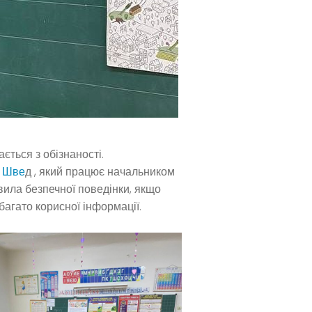
ється з обізнаності.
 Шве
д , який працює начальником
вила безпечної поведінки, якщо
багато корисної інформації.