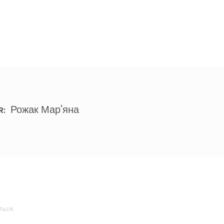
Рожак Мар'яна
R:
ться.