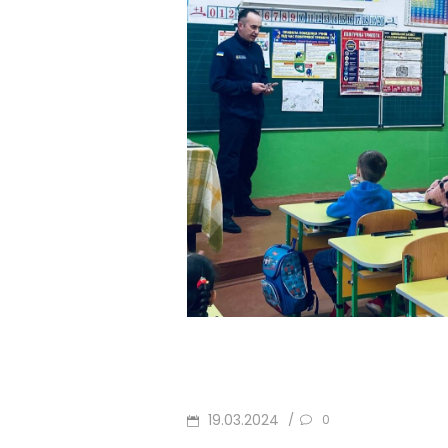
POSTED
19.03.2024
/
0
ON