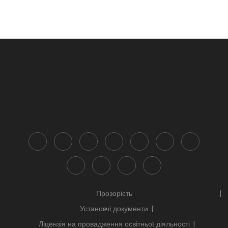
POST
Прозорість
Установчі документи
Ліцензія на провадження освітньої діяльності