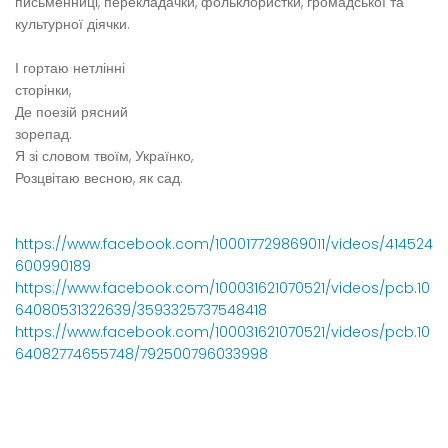
письменниці, перекладачки, фольклористки, громадської та
культурної діячки.
І гортаю нетлінні
сторінки,
Де поезій рясний
зорепад.
Я зі словом твоїм, Українко,
Розцвітаю весною, як сад.
https://www.facebook.com/100017729869011/videos/414524
600990189
https://www.facebook.com/100031621070521/videos/pcb.10
64080531322639/3593325737548418
https://www.facebook.com/100031621070521/videos/pcb.10
64082774655748/792500796033998