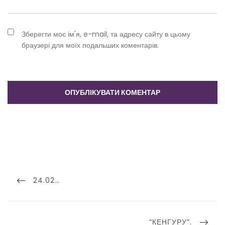
Зберегти моє ім'я, e-mail, та адресу сайту в цьому
браузері для моїх подальших коментарів.
Навігація
записів
PREVIOUS
24.02…
POST
NEXT
“КЕНГУРУ”.