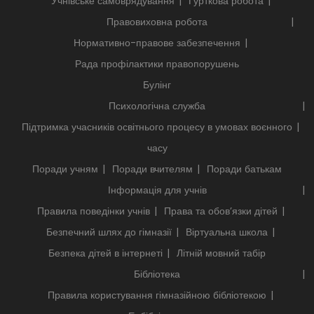
Учнівське самоврядування
Гурткова робота
Правовиховна робота
Нормативно-правове забезпечення
Рада профілактики правопорушень
Булінг
Психологічна служба
Підтримка учасників освітнього процесу в умовах воєнного
часу
Поради учням
Поради вчителям
Поради батькам
Інформація для учнів
Правила поведінки учнів
Права та обов’язки дітей
Безпечний шлях до гімназії
Віртуальна школа
Безпека дітей в інтернеті
Літній мовний табір
Бібліотека
Правила користування гімназійною бібліотекою