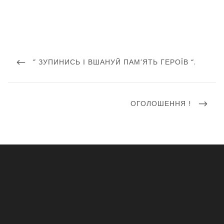
Навігація
записів
PREVIOUS
” ЗУПИНИСЬ І ВШАНУЙ ПАМ’ЯТЬ ГЕРОЇВ “.
POST
NEXT
ОГОЛОШЕННЯ !
POST