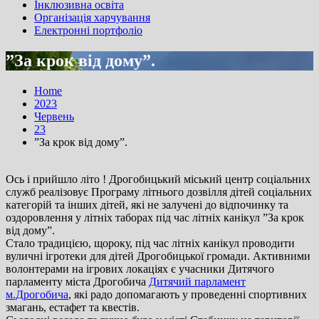
Інклюзивна освіта
Організація харчування
Електронні портфоліо
”За крок від дому”.
Home
2023
Червень
23
”За крок від дому”.
Ось і прийшло літо ! Дрогобицький міський центр соціальних
служб реалізовує Програму літнього дозвілля дітей соціальних
категорій та інших дітей, які не залучені до відпочинку та
оздоровлення у літніх таборах під час літніх канікул ”За крок
від дому”.
Стало традицією, щороку, під час літніх канікул проводити
вуличні ігротеки для дітей Дрогобицької громади. Активними
волонтерами на ігрових локаціях є учасники Дитячого
парламенту міста Дрогобича
Дитячий парламент
м.Дрогобича
, які радо допомагають у проведенні спортивних
змагань, естафет та квестів.