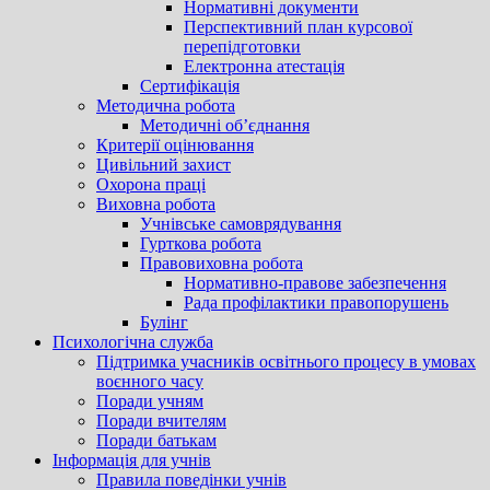
Нормативні документи
Перспективний план курсової
перепідготовки
Електронна атестація
Сертифікація
Методична робота
Методичні об’єднання
Критерії оцінювання
Цивільний захист
Охорона праці
Виховна робота
Учнівське самоврядування
Гурткова робота
Правовиховна робота
Нормативно-правове забезпечення
Рада профілактики правопорушень
Булінг
Психологічна служба
Підтримка учасників освітнього процесу в умовах
воєнного часу
Поради учням
Поради вчителям
Поради батькам
Інформація для учнів
Правила поведінки учнів