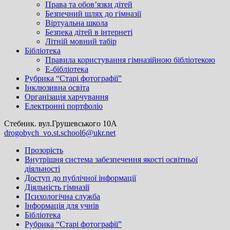
Права та обов’язки дітей
Безпечний шлях до гімназії
Віртуальна школа
Безпека дітей в інтернеті
Літній мовний табір
Бібліотека
Правила користування гімназійною бібліотекою
Е-бібліотека
Рубрика “Старі фотографії”
Інклюзивна освіта
Організація харчування
Електронні портфоліо
Стебник. вул.Грушевського 10А
drogobych_vo.st.school6@ukr.net
Прозорість
Внутрішня система забезпечення якості освітньої
діяльності
Доступ до публічної інформації
Діяльність гімназії
Психологічна служба
Інформація для учнів
Бібліотека
Рубрика “Старі фотографії”