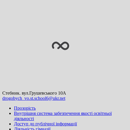
Skip
Стебник. вул.Грушевського 10А
to
drogobych_vo.st.school6@ukr.net
content
Прозорість
Внутрішня система забезпечення якості освітньої
діяльності
Доступ до публічної інформації
Діяльність гімназії