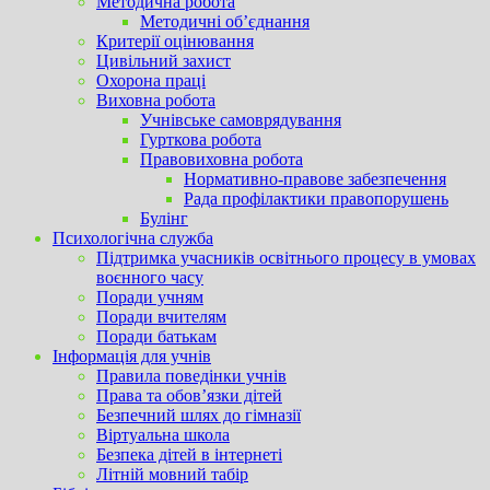
Методична робота
Методичні об’єднання
Критерії оцінювання
Цивільний захист
Охорона праці
Виховна робота
Учнівське самоврядування
Гурткова робота
Правовиховна робота
Нормативно-правове забезпечення
Рада профілактики правопорушень
Булінг
Психологічна служба
Підтримка учасників освітнього процесу в умовах
воєнного часу
Поради учням
Поради вчителям
Поради батькам
Інформація для учнів
Правила поведінки учнів
Права та обов’язки дітей
Безпечний шлях до гімназії
Віртуальна школа
Безпека дітей в інтернеті
Літній мовний табір