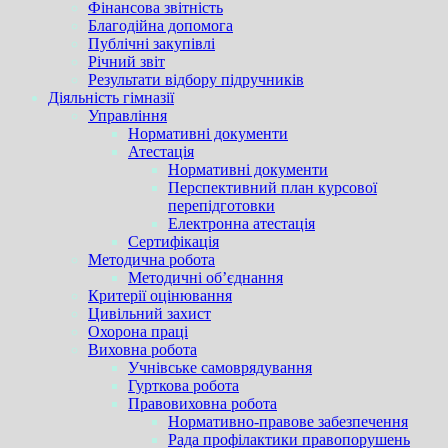
Фінансова звітність
Благодійна допомога
Публічні закупівлі
Річний звіт
Результати відбору підручників
Діяльність гімназії
Управління
Нормативні документи
Атестація
Нормативні документи
Перспективний план курсової
перепідготовки
Електронна атестація
Сертифікація
Методична робота
Методичні об’єднання
Критерії оцінювання
Цивільний захист
Охорона праці
Виховна робота
Учнівське самоврядування
Гурткова робота
Правовиховна робота
Нормативно-правове забезпечення
Рада профілактики правопорушень