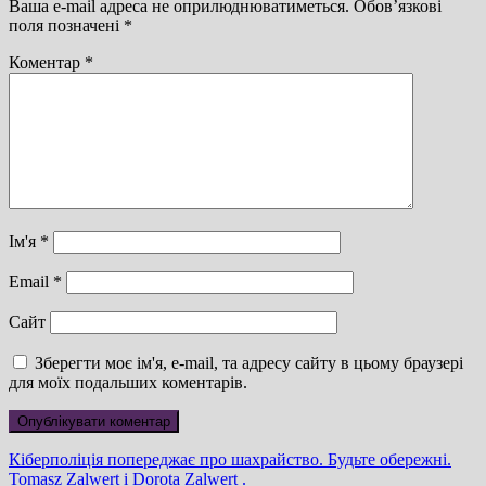
Ваша e-mail адреса не оприлюднюватиметься.
Обов’язкові
поля позначені
*
Коментар
*
Ім'я
*
Email
*
Сайт
Зберегти моє ім'я, e-mail, та адресу сайту в цьому браузері
для моїх подальших коментарів.
Навігація
Previous
Кіберполіція попереджає про шахрайство. Будьте обережні.
Post
Next
Tomasz Zalwert i Dorota Zalwert .