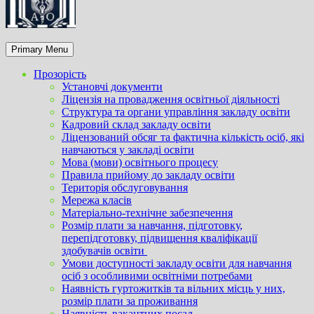
Primary Menu
Прозорість
Установчі документи
Ліцензія на провадження освітньої діяльності
Структура та органи управління закладу освіти
Кадровий склад закладу освіти
Ліцензований обсяг та фактична кількість осіб, які
навчаються у закладі освіти
Мова (мови) освітнього процесу
Правила прийому до закладу освіти
Територія обслуговування
Мережа класів
Матеріально-технічне забезпечення
Розмір плати за навчання, підготовку,
перепідготовку, підвищення кваліфікації
здобувачів освіти
Умови доступності закладу освіти для навчання
осіб з особливими освітніми потребами
Наявність гуртожитків та вільних місць у них,
розмір плати за проживання
Наявність вакантних посад