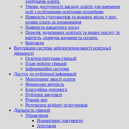
здобувачів освіти
Умови доступності закладу освіти для навчання
осіб з особливими освітніми потребами
Наявність гуртожитків та вільних місць у них,
розмір плати за проживання
Наявність вакантних посад
Перелік додаткових освітніх та інших послуг, їх
вартість, порядок надання та оплати.
Контакти
Внутрішня система забезпечення якості освітньої
діяльності
Освітня програма гімназії
План роботи гімназії
Інформаційні системи
Доступ до публічної інформації
Моніторинг якості освіти
Фінансова звітність
Благодійна допомога
Публічні закупівлі
Річний звіт
Результати відбору підручників
Діяльність гімназії
Управління
Нормативні документи
Атестація