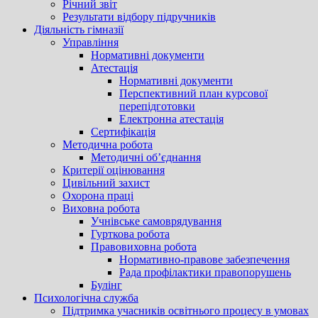
Річний звіт
Результати відбору підручників
Діяльність гімназії
Управління
Нормативні документи
Атестація
Нормативні документи
Перспективний план курсової
перепідготовки
Електронна атестація
Сертифікація
Методична робота
Методичні об’єднання
Критерії оцінювання
Цивільний захист
Охорона праці
Виховна робота
Учнівське самоврядування
Гурткова робота
Правовиховна робота
Нормативно-правове забезпечення
Рада профілактики правопорушень
Булінг
Психологічна служба
Підтримка учасників освітнього процесу в умовах