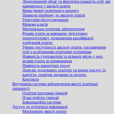
Ліцензований обсяг та фактична кількість осіб, які
навчаються у закладі освіти
Мова (мови) освітнього процесу
Правила прийому до закладу освіти
Територія обслуговування
Мережа класів
Матеріально-технічне забезпечення
Розмір плати за навчання, підготовку,
перепідготовку, підвищення кваліфікації
здобувачів освіти
Умови доступності закладу освіти для навчання
осіб з особливими освітніми потребами
Наявність гуртожитків та вільних місць у них,
розмір плати за проживання
Наявність вакантних посад
Перелік додаткових освітніх та інших послуг, їх
вартість, порядок надання та оплати.
Контакти
Внутрішня система забезпечення якості освітньої
діяльності
Освітня програма гімназії
План роботи гімназії
Інформаційні системи
Доступ до публічної інформації
Моніторинг якості освіти