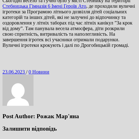
Сьогодні весело та гучно було у місті Стебнику на території
Стебницька Гімназія 6 Імені Героїв Ато
, де проходили вуличні
ігротеки за Програмою літнього дозвілля дітей соціальних
категорій та інших дітей, які не залучені до відпочинку та
оздоровлення у літніх таборах під час літніх канікул ”За крок
від дому”. Там панувала весела атмосфера, діти розкрили
свою спритність, витривалість та наполегливість. На
завершення ігротек всі учасники отримали подарунки.
Вуличні ігротеки крокують і далі по Дрогобицькій громаді.
Posted
Categories
23.06.2023
/
0
Новини
on
Post Author:
Рожак Мар'яна
Залишити відповідь