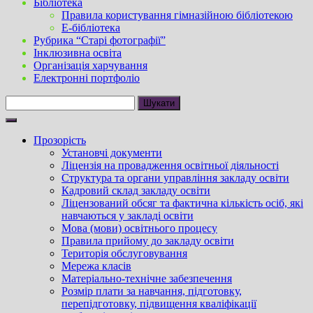
Бібліотека
Правила користування гімназійною бібліотекою
Е-бібліотека
Рубрика “Старі фотографії”
Інклюзивна освіта
Організація харчування
Електронні портфоліо
Пошук:
Прозорість
Установчі документи
Ліцензія на провадження освітньої діяльності
Структура та органи управління закладу освіти
Кадровий склад закладу освіти
Ліцензований обсяг та фактична кількість осіб, які
навчаються у закладі освіти
Мова (мови) освітнього процесу
Правила прийому до закладу освіти
Територія обслуговування
Мережа класів
Матеріально-технічне забезпечення
Розмір плати за навчання, підготовку,
перепідготовку, підвищення кваліфікації