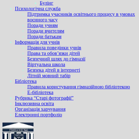
Булінг
Психологічна служба
Підтримка учасників освітнього процесу в умовах
воєнного часу
Поради учням
Поради вчителям
Поради батькам
Інформація для учнів
Правила поведінки учнів
Права та обов’язки дітей
Безпечний шлях до гімназії
Віртуальна школа
Безпека дітей в інтернеті
Літній мовний табір
Бібліотека
Правила користування гімназійною бібліотекою
Е-бібліотека
Рубрика “Старі фотографії”
Інклюзивна освіта
Організація харчування
Електронні портфоліо