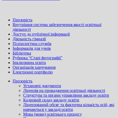
записів
Post
Прозорість
Внутрішня система забезпечення якості освітньої
діяльності
Доступ до публічної інформації
Діяльність гімназії
Психологічна служба
Інформація для учнів
Бібліотека
Рубрика “Старі фотографії”
Інклюзивна освіта
Організація харчування
Електронні портфоліо
Прозорість
Установчі документи
Ліцензія на провадження освітньої діяльності
Структура та органи управління закладу освіти
Кадровий склад закладу освіти
Ліцензований обсяг та фактична кількість осіб, які
навчаються у закладі освіти
Мова (мови) освітнього процесу