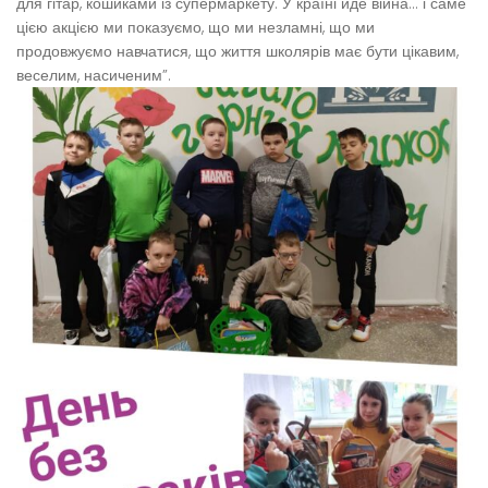
для гітар, кошиками із супермаркету. У країні йде війна… і саме
цією акцією ми показуємо, що ми незламні, що ми
продовжуємо навчатися, що життя школярів має бути цікавим,
веселим, насиченим”.