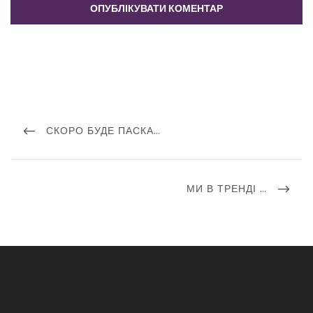
Навігація
записів
PREVIOUS
СКОРО БУДЕ ПАСКА…
POST
NEXT
МИ В ТРЕНДІ …
POST