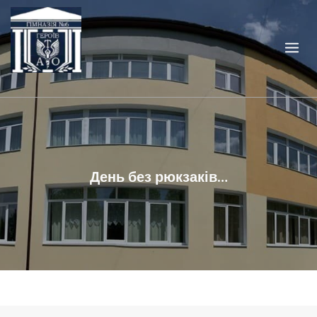
Skip
to
content
День без рюкзаків…