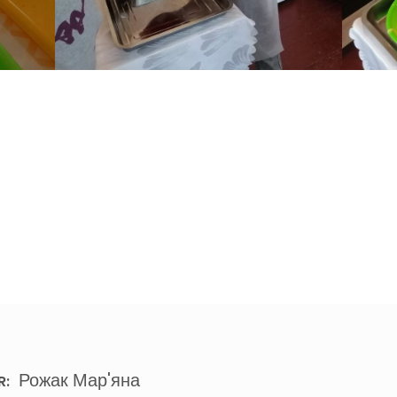
Рожак Мар'яна
R: