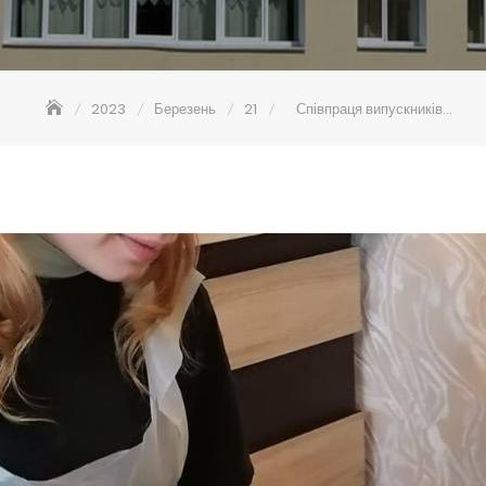
2023
Березень
21
Співпраця випускників…