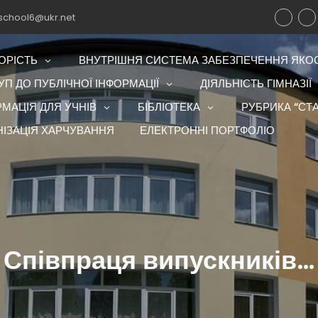
school6@ukr.net
ОРІСТЬ
ВНУТРІШНЯ СИСТЕМА ЗАБЕЗПЕЧЕННЯ ЯКОСТ
П ДО ПУБЛІЧНОЇ ІНФОРМАЦІЇ
ДІЯЛЬНІСТЬ ГІМНАЗІЇ
РМАЦІЯ ДЛЯ УЧНІВ
БІБЛІОТЕКА
РУБРИКА “СТА
НІЗАЦІЯ ХАРЧУВАННЯ
ЕЛЕКТРОННІ ПОРТФОЛІО
Співпраця випускників…