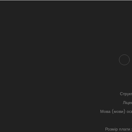
Струк
Ліце
Мова (мови) осв
Розмір плати 