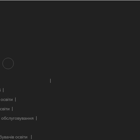
і
освіти
світи
 обслуговування
бувачів освіти