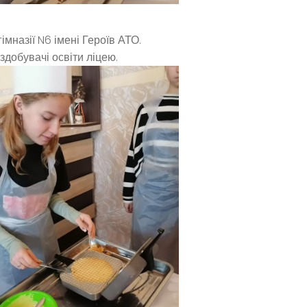
мназії N6 імені Героїв АТО.
здобувачі освіти ліцею.