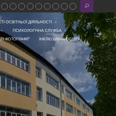
І ОСВІТНЬОЇ ДІЯЛЬНОСТІ
ПСИХОЛОГІЧНА СЛУЖБА
РІ ФОТОГРАФІЇ”
ІНКЛЮЗИВНА ОСВІТА