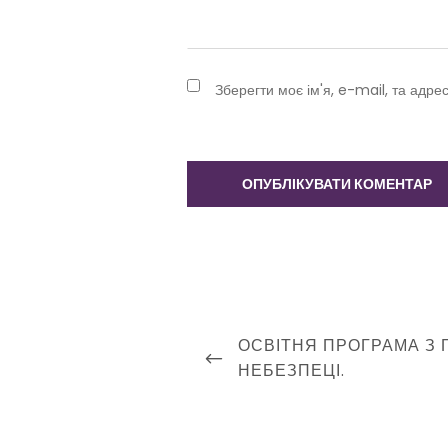
Зберегти моє ім'я, e-mail, та адре
Навігація
PREVIOUS
ОСВІТНЯ ПРОГРАМА З 
записів
POST
НЕБЕЗПЕЦІ.