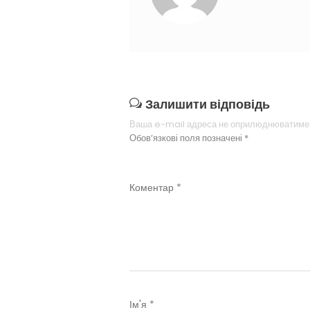
Залишити відповідь
Ваша e-mail адреса не оприлюднюватиме
Обов’язкові поля позначені
*
Коментар
*
Ім'я
*