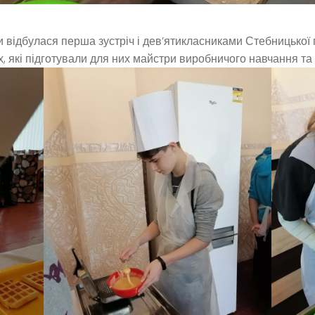
 відбулася перша зустріч і дев’ятикласниками Стебницької гі
, які підготували для них майстри виробничого навчання та 