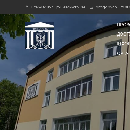
Skip
Стебник. вул.Грушевського 10А
drogobych_vo.st.
to
content
ПРОЗ
ДОСТУ
ІНФО
ОРГА