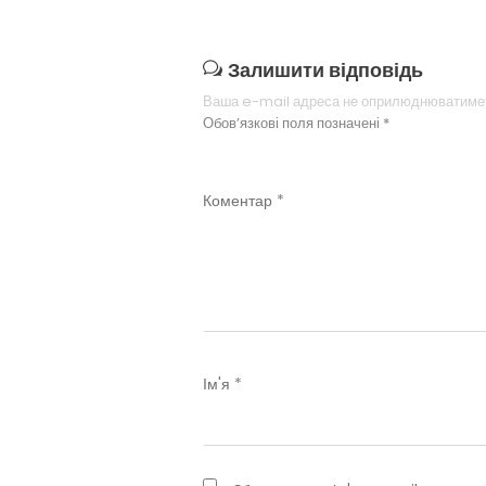
Залишити відповідь
Ваша e-mail адреса не оприлюднюватиме
Обов’язкові поля позначені
*
Коментар
*
Ім'я
*