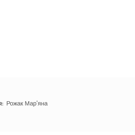
Рожак Мар'яна
R: