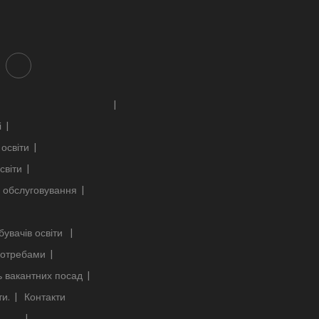
і
освіти
світи
 обслуговування
бувачів освіти
 потребами
ь вакантних посад
ти.
Контакти