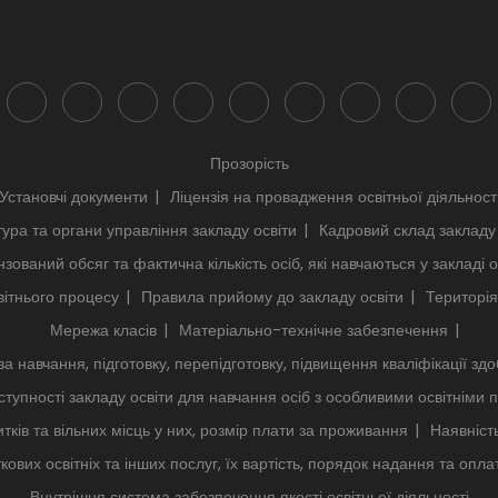
Прозорість
Установчі документи
Ліцензія на провадження освітньої діяльност
тура та органи управління закладу освіти
Кадровий склад закладу 
нзований обсяг та фактична кількість осіб, які навчаються у закладі о
ітнього процесу
Правила прийому до закладу освіти
Територія
Мережа класів
Матеріально-технічне забезпечення
за навчання, підготовку, перепідготовку, підвищення кваліфікації здо
тупності закладу освіти для навчання осіб з особливими освітніми
тків та вільних місць у них, розмір плати за проживання
Наявніст
кових освітніх та інших послуг, їх вартість, порядок надання та опла
Внутрішня система забезпечення якості освітньої діяльності