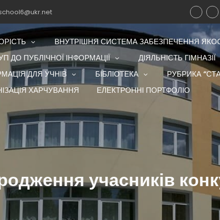
school6@ukr.net
ОРІСТЬ
ВНУТРІШНЯ СИСТЕМА ЗАБЕЗПЕЧЕННЯ ЯКОСТ
П ДО ПУБЛІЧНОЇ ІНФОРМАЦІЇ
ДІЯЛЬНІСТЬ ГІМНАЗІЇ
РМАЦІЯ ДЛЯ УЧНІВ
БІБЛІОТЕКА
РУБРИКА “СТА
НІЗАЦІЯ ХАРЧУВАННЯ
ЕЛЕКТРОННІ ПОРТФОЛІО
родження учасників конк