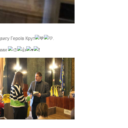
вигу Героїв Крут
.
тами