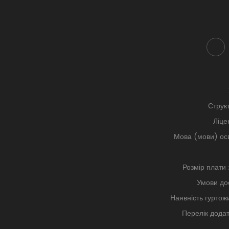
Струк
Ліце
Мова (мови) осв
Розмір плати 
Умови дос
Наявність гуртожи
Перелік додат