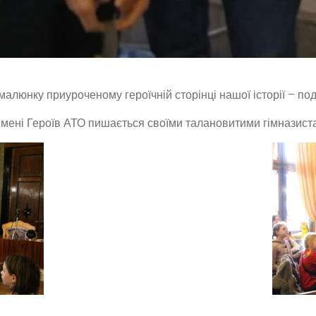
алюнку приуроченому героїчній сторінці нашої історії – под
імені Героїв
АТО пишається своїми талановитими гімназис