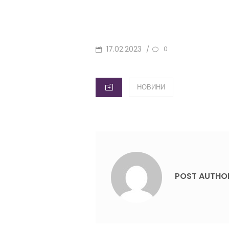
POSTED
17.02.2023
/
0
ON
CATEGORIES
НОВИНИ
POST AUTHO