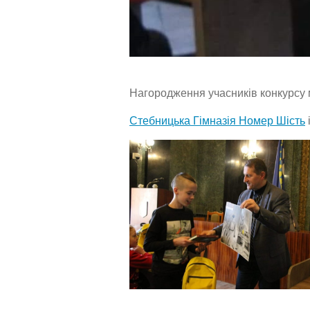
Нагородження учасників конкурсу м
Стебницька Гімназія Номер Шість