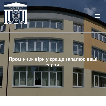
Skip
to
content
Промінчик віри у краще запалює наші
серця!