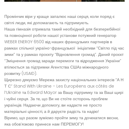
Промінчик віри у краще запалює наші серця, коли поряд є
світлі люди, які допомагають та підтримують.
Наша гімназія отримала такий необхідний для безперебійної
та повноцінної роботи нашої установи потужний генератор
WEBER ENERGY 6500 від наших французьких партнерів в
рамках спільної україно-французької ініціативи “Світло під час
зими” та у рамках проєкту “Відновлення громад”. Даний проєкт
“Зміцнення громад заради перемоги та відродження України”
втілюється за підтримки Агентства СШАз міжнародного
розвитку (USAID).
Щирезно дякуємо Мережа захисту національних інтересів “А Н
Т С” Stand With Ukraine – Les Européens aux côtés de
l’Ukraine та Edward Mayor за Вашу підтримку та за Ваші щирі
і чуйні серця. За те, що Ви не стоїте осторонь проблем
українців. Надаючи допомогу, ви надаєте не просто
матеріальні цінності, а й даруєте радість та надію!
Віримо, що разом зуміємо пройти зиму та дочекатися весни,
яка обов’язково принесе нам ПЕРЕМОГУ!