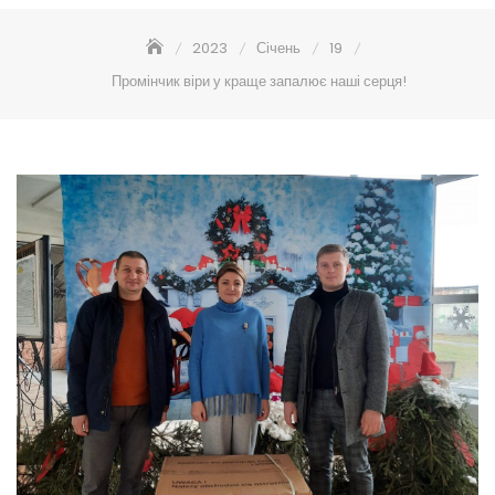
2023
Січень
19
Промінчик віри у краще запалює наші серця!