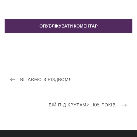
Навігація
записів
PREVIOUS
ВІТАЄМО З РІЗДВОМ!
POST
NEXT
БІЙ ПІД КРУТАМИ. 105 РОКІВ.
POST