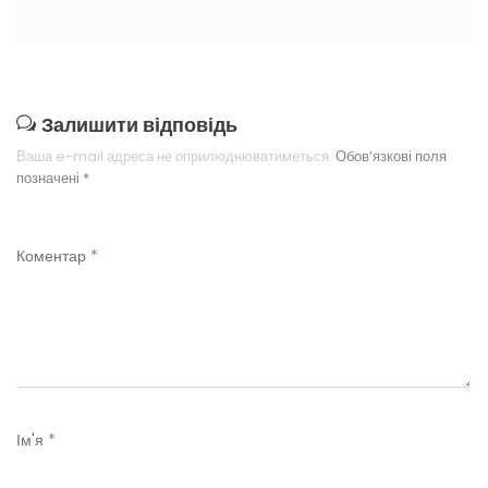
Залишити відповідь
Ваша e-mail адреса не оприлюднюватиметься.
Обов’язкові поля
позначені
*
Коментар
*
Ім'я
*