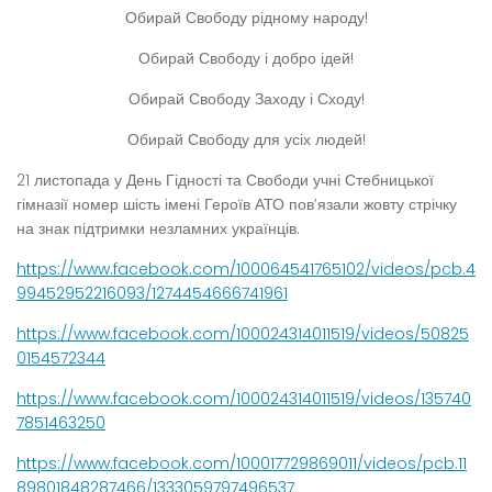
Обирай Свободу рідному народу!
Обирай Свободу і добро ідей!
Обирай Свободу Заходу і Сходу!
Обирай Свободу для усіх людей!
21 листопада у День Гідності та Свободи учні Стебницької
гімназії номер шість імені Героїв АТО пов’язали жовту стрічку
на знак підтримки незламних українців.
https://www.facebook.com/100064541765102/videos/pcb.4
99452952216093/1274454666741961
https://www.facebook.com/100024314011519/videos/50825
0154572344
https://www.facebook.com/100024314011519/videos/135740
7851463250
https://www.facebook.com/100017729869011/videos/pcb.11
89801848287466/1333059797496537