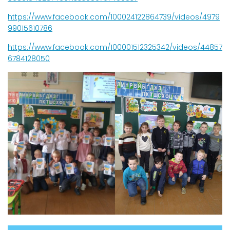
https://www.facebook.com/100024122864739/videos/4979
99015610786
https://www.facebook.com/100001512325342/videos/44857
6784128050