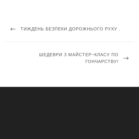
Навігація
записів
PREVIOUS
ТИЖДЕНЬ БЕЗПЕКИ ДОРОЖНЬОГО РУХУ .
POST
NEXT
ШЕДЕВРИ З МАЙСТЕР-КЛАСУ ПО
POST
ГОНЧАРСТВУ!