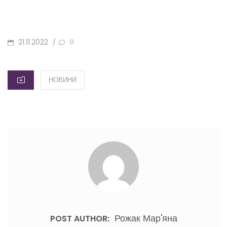
POSTED
21.11.2022
/
0
ON
CATEGORIES
НОВИНИ
Рожак Мар'яна
POST AUTHOR: