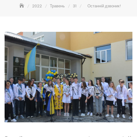
2022
Травень
31
Останній дзвоник!