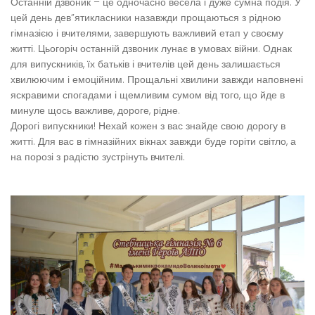
Останній дзвоник – це одночасно весела і дуже сумна подія. У
цей день дев”ятикласники назавжди прощаються з рідною
гімназією і вчителями, завершують важливий етап у своєму
житті. Цьогоріч останній дзвоник лунає в умовах війни. Однак
для випускників, їх батьків і вчителів цей день залишається
хвилюючим і емоційним. Прощальні хвилини завжди наповнені
яскравими спогадами і щемливим сумом від того, що йде в
минуле щось важливе, дороге, рідне.
Дорогі випускники! Нехай кожен з вас знайде свою дорогу в
житті. Для вас в гімназійних вікнах завжди буде горіти світло, а
на порозі з радістю зустрінуть вчителі.