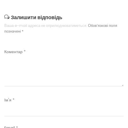
Залишити відповідь
Ваша e-mail адреса не оприлюднюватиметься.
Обов’язкові поля
позначені
*
Коментар
*
Ім'я
*
Email
*