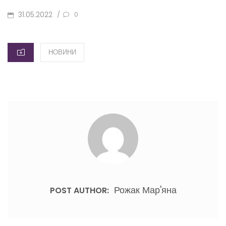
POSTED
31.05.2022
/
0
ON
CATEGORIES
НОВИНИ
Рожак Мар'яна
POST AUTHOR: